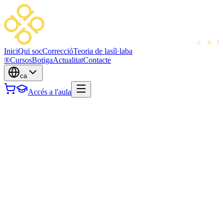
Inici
Qui soc
Correcció
Teoria de la
síl·laba
®
Cursos
Botiga
Actualitat
Contacte
ca
Accés a l'aula