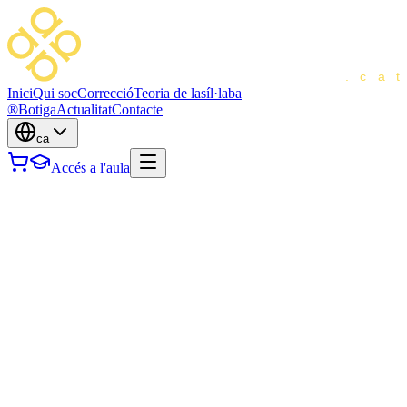
Inici
Qui soc
Correcció
Teoria de la
síl·laba
®
Botiga
Actualitat
Contacte
ca
Accés a l'aula
Titular:
Sara Marugan Oliva
Nom comercial:
Cursos de Català
Telèfon:
636 118 266
Correu electrònic:
sara@cursosdecatala.cat
Web:
www.cursosdecatala.cat