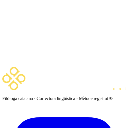
pública requereixen autorització escrita
prèvia.
8. Llei aplicable i jurisdicció Per a la
resolució de controvèrsies s'aplica la
legislació espanyola. Els jutjats
competents són els del domicili del
prestador (si l'usuari no és consumidor) o
de l'usuari (si és consumidor).
Filòloga catalana · Correctora lingüística · Mètode registrat ®