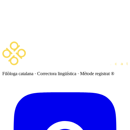
Agost del 2026
Dl
Dt
Dc
Dj
Dv
Ds
Dg
1
2
3
4
5
6
7
8
9
10
11
12
13
14
15
16
17
18
19
20
21
22
23
24
25
26
27
28
29
30
31
Filòloga catalana · Correctora lingüística · Mètode registrat ®