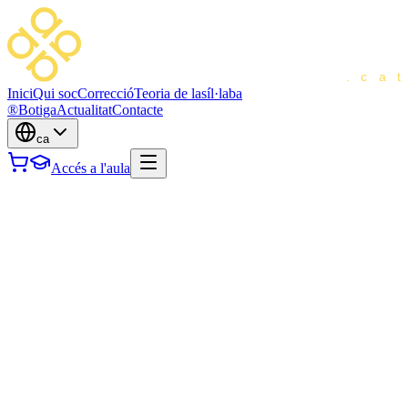
Inici
Qui soc
Correcció
Teoria de la
síl·laba
®
Botiga
Actualitat
Contacte
ca
Accés a l'aula