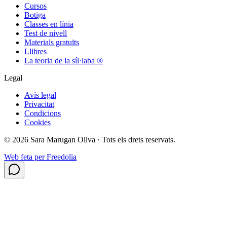
Cursos
Botiga
Classes en línia
Test de nivell
Materials gratuïts
Llibres
La teoria de la síl·laba ®
Legal
Avís legal
Privacitat
Condicions
Cookies
©
2026
Sara Marugan Oliva ·
Tots els drets reservats.
Web feta per
Freedolia