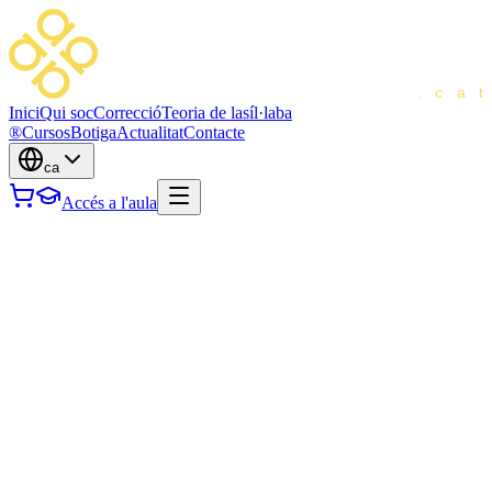
Inici
Qui soc
Correcció
Teoria de la
síl·laba
®
Cursos
Botiga
Actualitat
Contacte
ca
Accés a l'aula