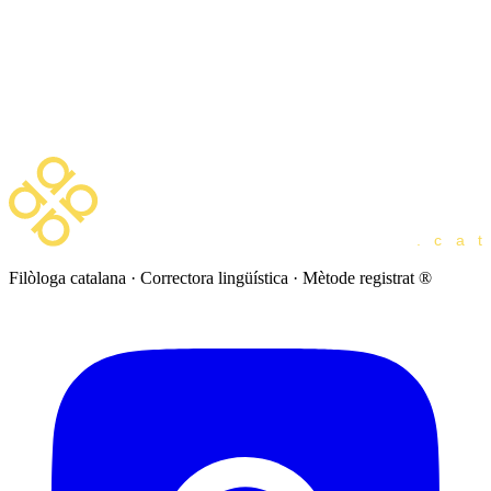
Agost del 2026
Dl
Dt
Dc
Dj
Dv
Ds
Dg
1
2
3
4
5
6
7
8
9
10
11
12
13
14
15
16
17
18
19
20
21
22
23
24
25
26
27
28
29
30
31
Filòloga catalana · Correctora lingüística · Mètode registrat ®